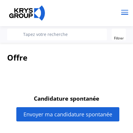
Me
Filter
recherche
Tapez votre recherche
Filtrer
Offre
Candidature spontanée
Envoyer ma candidature spontanée